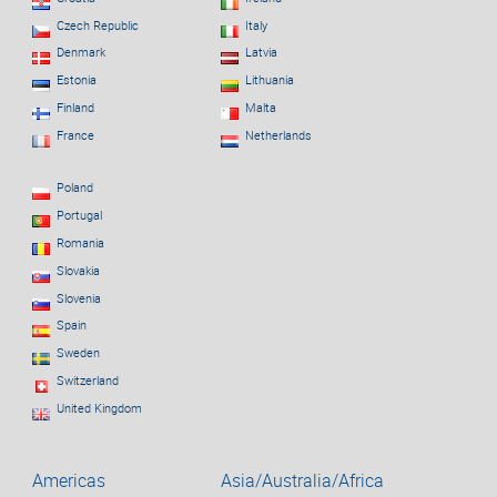
Czech Republic
Italy
Denmark
Latvia
Estonia
Lithuania
Finland
Malta
France
Netherlands
Poland
Portugal
Romania
Slovakia
Slovenia
Spain
Sweden
Switzerland
United Kingdom
Americas
Asia/Australia/Africa